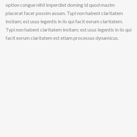
option congue nihil imperdiet doming id quod mazim
placerat facer possim assum. Typi non habent claritatem
insitam; est usus legentis in iis qui facit eorum claritatem.
Typi non habent claritatem insitam; est usus legentis in iis qui
facit eorum claritatem est etiam processus dynamicus.
© Powered by WM & Creators, Inc.