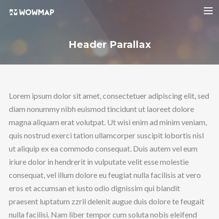
HOME
Header Parallax
実績紹介
会社概要
料金プラン
Lorem ipsum dolor sit amet, consectetuer adipiscing elit, sed
diam nonummy nibh euismod tincidunt ut laoreet dolore
ブログ
magna aliquam erat volutpat. Ut wisi enim ad minim veniam,
お問い合わせ
quis nostrud exerci tation ullamcorper suscipit lobortis nisl
ut aliquip ex ea commodo consequat. Duis autem vel eum
iriure dolor in hendrerit in vulputate velit esse molestie
consequat, vel illum dolore eu feugiat nulla facilisis at vero
eros et accumsan et iusto odio dignissim qui blandit
praesent luptatum zzril delenit augue duis dolore te feugait
nulla facilisi. Nam liber tempor cum soluta nobis eleifend