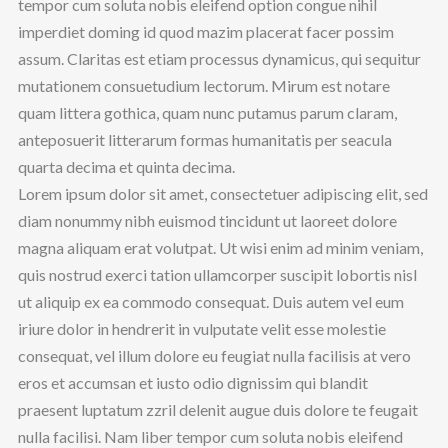
tempor cum soluta nobis eleifend option congue nihil
imperdiet doming id quod mazim placerat facer possim
assum. Claritas est etiam processus dynamicus, qui sequitur
mutationem consuetudium lectorum. Mirum est notare
quam littera gothica, quam nunc putamus parum claram,
anteposuerit litterarum formas humanitatis per seacula
quarta decima et quinta decima.
Lorem ipsum dolor sit amet, consectetuer adipiscing elit, sed
diam nonummy nibh euismod tincidunt ut laoreet dolore
magna aliquam erat volutpat. Ut wisi enim ad minim veniam,
quis nostrud exerci tation ullamcorper suscipit lobortis nisl
ut aliquip ex ea commodo consequat. Duis autem vel eum
iriure dolor in hendrerit in vulputate velit esse molestie
consequat, vel illum dolore eu feugiat nulla facilisis at vero
eros et accumsan et iusto odio dignissim qui blandit
praesent luptatum zzril delenit augue duis dolore te feugait
nulla facilisi. Nam liber tempor cum soluta nobis eleifend