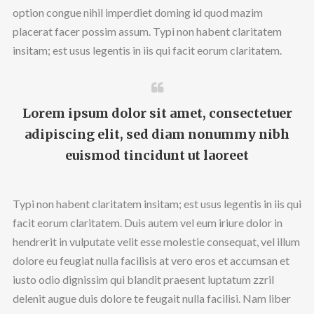
option congue nihil imperdiet doming id quod mazim
placerat facer possim assum. Typi non habent claritatem
insitam; est usus legentis in iis qui facit eorum claritatem.
Lorem ipsum dolor sit amet, consectetuer
adipiscing elit, sed diam nonummy nibh
euismod tincidunt ut laoreet
Typi non habent claritatem insitam; est usus legentis in iis qui
facit eorum claritatem. Duis autem vel eum iriure dolor in
hendrerit in vulputate velit esse molestie consequat, vel illum
dolore eu feugiat nulla facilisis at vero eros et accumsan et
iusto odio dignissim qui blandit praesent luptatum zzril
delenit augue duis dolore te feugait nulla facilisi. Nam liber